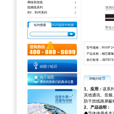
网络双绞线
阻燃线系列
BV、BVR系列
站内搜索
2025国庆中秋放
假
型号规格：RVVP 2×
产品名称：铜芯聚氯
执行标准：JB/T8734.
详细介绍
1
、应用：
该系列
其他通讯、音频
防干扰线路屏蔽
2
、产品说明：
◆导体使用多支