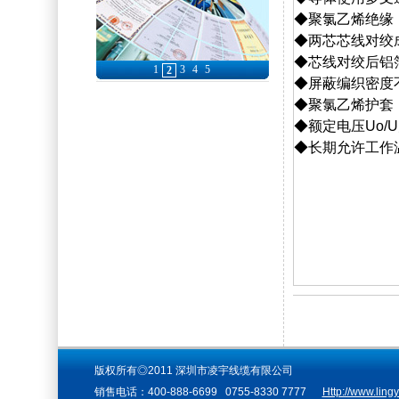
◆聚氯乙烯绝缘
◆两芯芯线对绞
◆芯线对绞后铝
1
3
4
5
2
◆屏蔽编织密度不
◆聚氯乙烯护套
◆额定电压Uo/U为
◆长期允许工作
版权所有◎2011 深圳市凌宇线缆有限公司
销售电话：400-888-6699 0755-8330 7777
Http://www.ling