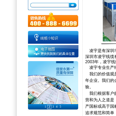
假
凌宇是有深圳
深圳市凌宇线缆
2003年，凌宇线
凌宇专业生产经
我们的价值观是
年企业。我们的
验。
我们根据客户的
营和为人之道是
产国标或高于国
1
3
4
5
2
追求规范和简单